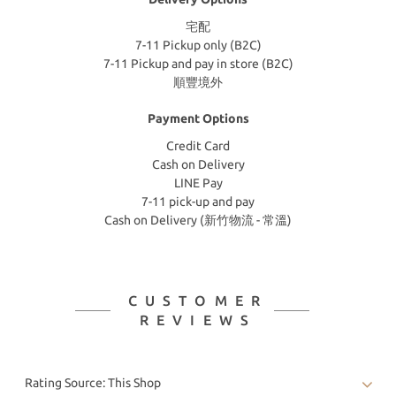
宅配
7-11 Pickup only (B2C)
7-11 Pickup and pay in store (B2C)
順豐境外
Payment Options
Credit Card
Cash on Delivery
LINE Pay
7-11 pick-up and pay
Cash on Delivery (新竹物流 - 常溫)
CUSTOMER
REVIEWS