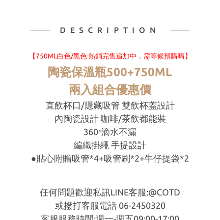
DESCRIPTION
【750ML白色/黑色 熱銷完售
追加中，需等候預購唷】
陶瓷保溫瓶500+750ML
兩入組合優惠價
直飲杯口/隱藏吸管 雙飲杯蓋設計
內陶瓷設計 咖啡
/
茶飲都能裝
360
滴水不漏
°
編織掛繩 手提設計
●貼心附贈吸管*4+吸管刷*2+牛仔提袋*2
任何問題歡迎私訊LINE客服:@COTD
或撥打客服電話 06-2450320
客服服務時間:週一-週五09:00-17:00