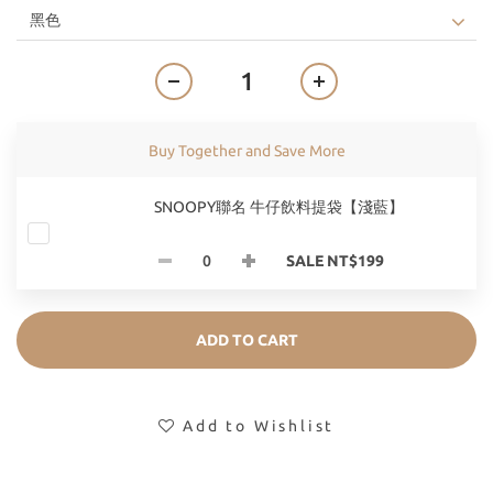
Buy Together and Save More
SNOOPY聯名 牛仔飲料提袋【淺藍】
SALE NT$199
ADD TO CART
Add to Wishlist