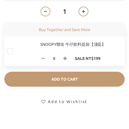
Buy Together and Save More
SNOOPY聯名 牛仔飲料提袋【淺藍】
SALE NT$199
ADD TO CART
Add to Wishlist