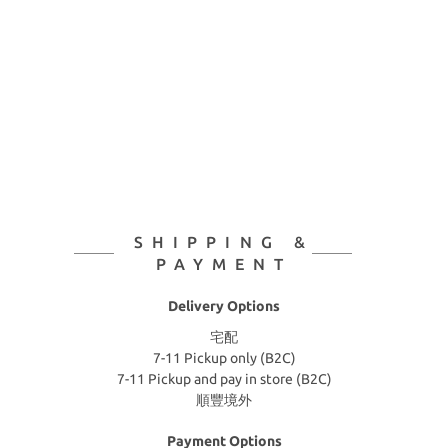
SHIPPING &
PAYMENT
Delivery Options
宅配
7-11 Pickup only (B2C)
7-11 Pickup and pay in store (B2C)
順豐境外
Payment Options