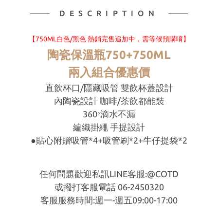
DESCRIPTION
【750ML白色/黑色 熱銷完售
追加中，需等候預購唷】
陶瓷保溫瓶750+750ML
兩入組合優惠價
直飲杯口/隱藏吸管 雙飲杯蓋設計
內陶瓷設計 咖啡
/
茶飲都能裝
360
滴水不漏
°
編織掛繩 手提設計
●貼心附贈吸管*4+吸管刷*2+牛仔提袋*2
任何問題歡迎私訊LINE客服:@COTD
或撥打客服電話 06-2450320
客服服務時間:週一-週五09:00-17:00