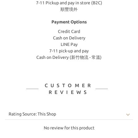
7-11 Pickup and pay in store (B2C)
順豐境外
Payment Options
Credit Card
Cash on Delivery
LINE Pay
7-11 pick-up and pay
Cash on Delivery (新竹物流 - 常溫)
CUSTOMER
REVIEWS
No review for this product