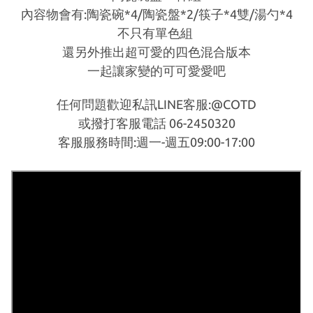
內容物會有:陶瓷碗*4/陶瓷盤*2/筷子*4雙/湯勺*4
不只有單色組
還另外推出超可愛的四色混合版本
一起讓家變的可可愛愛吧
任何問題歡迎私訊LINE客服:@COTD
或撥打客服電話 06-2450320
客服服務時間:週一-週五09:00-17:00