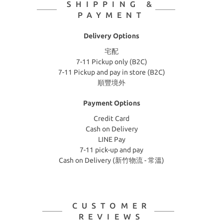
SHIPPING &
PAYMENT
Delivery Options
宅配
7-11 Pickup only (B2C)
7-11 Pickup and pay in store (B2C)
順豐境外
Payment Options
Credit Card
Cash on Delivery
LINE Pay
7-11 pick-up and pay
Cash on Delivery (新竹物流 - 常溫)
CUSTOMER
REVIEWS