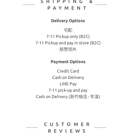
SHIPPING &
PAYMENT
Delivery Options
宅配
7-11 Pickup only (B2C)
7-11 Pickup and pay in store (B2C)
順豐境外
Payment Options
Credit Card
Cash on Delivery
LINE Pay
7-11 pick-up and pay
Cash on Delivery (新竹物流 - 常溫)
CUSTOMER
REVIEWS