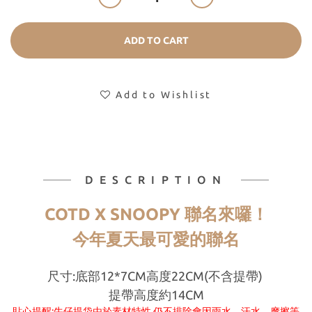
ADD TO CART
Add to Wishlist
DESCRIPTION
COTD X SNOOPY 聯名來囉！
今年夏天最可愛的聯名
尺寸:底部12*7CM高度22CM(不含提帶)
提帶高度約14CM
貼心提醒:牛仔提袋由於素材特性,仍不排除會因雨水、汗水、摩擦
等