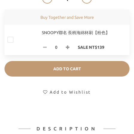
Buy Together and Save More
SNOOPY聯名 長柄海綿杯刷【粉色】
SALE NT$139
ADD TO CART
Add to Wishlist
DESCRIPTION