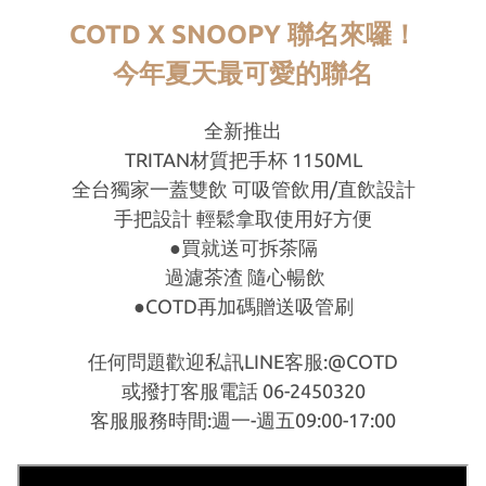
COTD X SNOOPY 聯名來囉！
今年夏天最可愛的聯名
全新推出
TRITAN材質把手杯 1150ML
全台獨家一蓋雙飲 可吸管飲用/直飲設計
手把設計 輕鬆拿取使用好方便
●買就送可拆
茶隔
過濾茶渣 隨心暢飲
●COTD
再加碼贈送吸管刷
任何問題歡迎私訊LINE客服:@COTD
或撥打客服電話 06-2450320
客服服務時間:週一-週五09:00-17:00