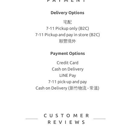
PAYMENT
Delivery Options
宅配
7-11 Pickup only (B2C)
7-11 Pickup and pay in store (B2C)
順豐境外
Payment Options
Credit Card
Cash on Delivery
LINE Pay
7-11 pick-up and pay
Cash on Delivery (新竹物流 - 常溫)
CUSTOMER
REVIEWS