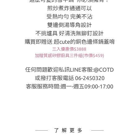
煎炒煮炸通通可以
受熱均勻 完美不沾
雙邊倒湯導角設計
不挑爐具 好清洗無鉚釘設計
購買即贈送 超cute的銅色邊條鍋蓋唷
三入優惠價$3888
加贈質感矽膠廚具三件組(市價$459)
任何問題歡迎私訊LINE客服:@COTD
或撥打客服電話 06-2450320
客服服務時間:週一-週五09:00-17:00
了解更多