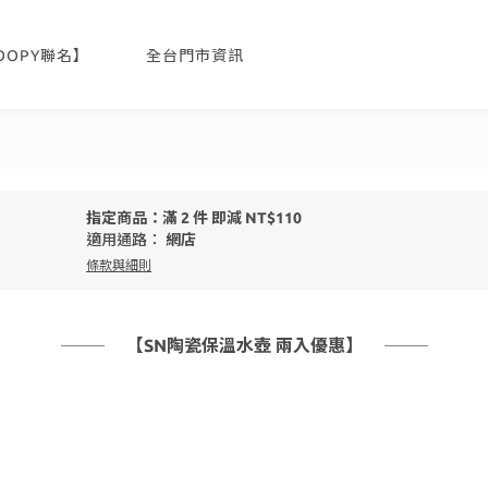
NOOPY聯名】
全台門市資訊
指定商品：滿 2 件 即減 NT$110
適用通路：
網店
條款與細則
【SN陶瓷保溫水壺 兩入優惠】