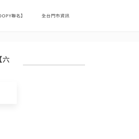
NOOPY聯名】
全台門市資訊
【六