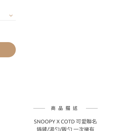
商品描述
SNOOPY X COTD 可愛聯名
鍋鏟/湯勺/飯勺 一次擁有