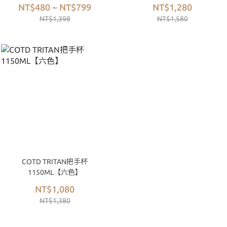
NT$480 ~ NT$799
NT$1,280
NT$1,398
NT$1,580
COTD TRITAN把手杯
1150ML【六色】
NT$1,080
NT$1,380